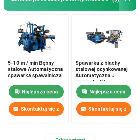
5-10 m / min Bębny
Spawarka z blachy
stalowe Automatyczna
stalowej ocynkowanej
spawarka spawalnicza
Automatyczna
spawarka 3T
Najlepsza cena
Najlepsza cena
Skontaktuj się z
Skontaktuj się z
nami
nami
Zobacz więcej