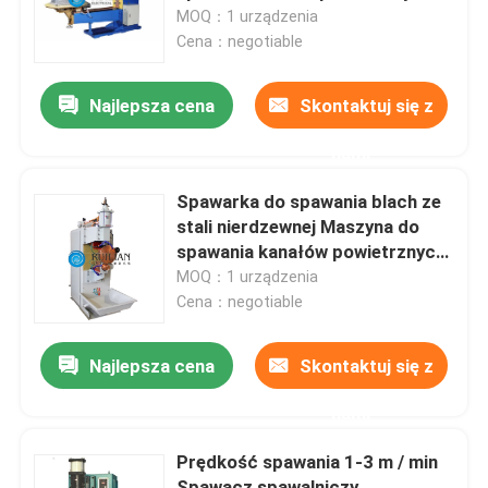
30KVA
MOQ：1 urządzenia
Cena：negotiable
Produkty
Najlepsza cena
Skontaktuj się z
Zgrzewarka do szwów oporowych
nami
Zgrzewarka do szwów prostych
Spawarka do spawania blach ze
stali nierdzewnej Maszyna do
spawania kanałów powietrznych
Zgrzewarka do szwów bocznych
30KVA
MOQ：1 urządzenia
Cena：negotiable
Zgrzewarka do długich szwów
Najlepsza cena
Skontaktuj się z
Automatyczna maszyna do zgrzewania szwów
nami
Prędkość spawania 1-3 m / min
Sprzęt do spawania szwów
Spawacz spawalniczy