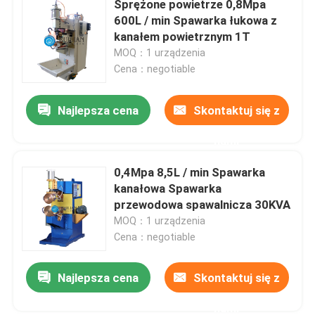
Sprężone powietrze 0,8Mpa
600L / min Spawarka łukowa z
Specjalne wyposażenie do głośnika ceramicznego
kanałem powietrznym 1T
MOQ：1 urządzenia
Cena：negotiable
Urządzenia do malowania natryskowego
Najlepsza cena
Skontaktuj się z
Maszyna do walcowania kanałów
nami
0,4Mpa 8,5L / min Spawarka
kanałowa Spawarka
przewodowa spawalnicza 30KVA
MOQ：1 urządzenia
Cena：negotiable
Najlepsza cena
Skontaktuj się z
nami