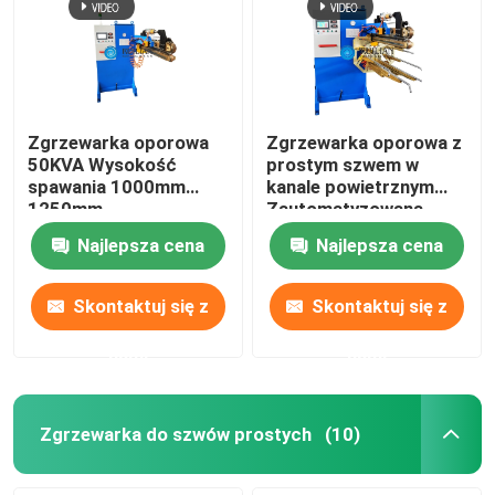
Zgrzewarka oporowa
Zgrzewarka oporowa z
50KVA Wysokość
prostym szwem w
spawania 1000mm
kanale powietrznym
1250mm
Zautomatyzowana
zgrzewarka oporowa
Najlepsza cena
Najlepsza cena
50KVA
Skontaktuj się z
Skontaktuj się z
nami
nami
Zgrzewarka do szwów prostych
(10)