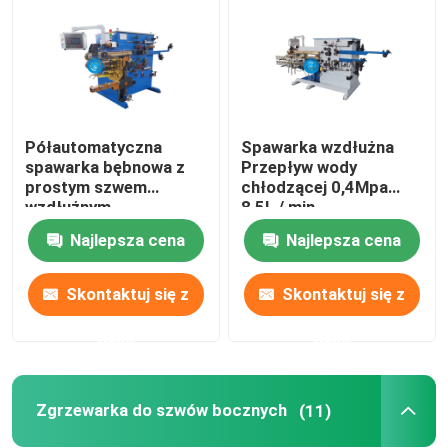
Półautomatyczna
Spawarka wzdłużna
spawarka bębnowa z
Przepływ wody
prostym szwem
chłodzącej 0,4Mpa
wzdłużnym
8,5L / min
Najlepsza cena
Najlepsza cena
Skontaktuj się z
Skontaktuj się z
nami
nami
Zgrzewarka do szwów bocznych
(11)