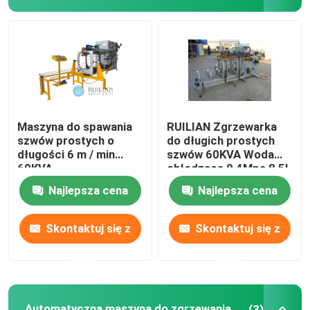
Maszyna do spawania
RUILIAN Zgrzewarka
szwów prostych o
do długich prostych
długości 6 m / min
szwów 60KVA Woda
60KVA
chłodząca 0,4Mpa 8,5L
/ min
Najlepsza cena
Najlepsza cena
Skontaktuj się z
Skontaktuj się z
nami
nami
Automatyczna maszyna do zgrzewania szwów
(3)