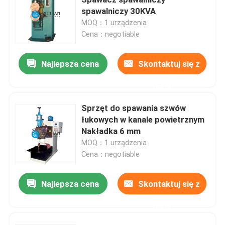
spawalniczy 30KVA
MOQ：1 urządzenia
Niestandardowy sprzęt spawalniczy
Cena：negotiable
Maszyna do kanałów powietrznych
Najlepsza cena
Skontaktuj się z
nami
Stacjonarna zgrzewarka punktowa
Sprzęt do spawania szwów
łukowych w kanale powietrznym
Zgrzewarka punktowa oporowa
Nakładka 6 mm
MOQ：1 urządzenia
Przemysłowa zgrzewarka punktowa
Cena：negotiable
Najlepsza cena
Skontaktuj się z
Zgrzewarka punktowa do orzechów
nami
Maszyna do walcowania płyt