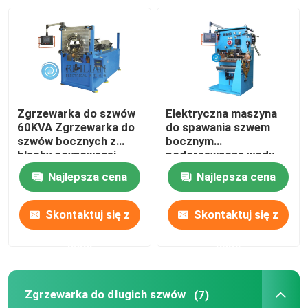
Zgrzewarka do szwów
Elektryczna maszyna
60KVA Zgrzewarka do
do spawania szwem
szwów bocznych z
bocznym
blachy ocynowanej
podgrzewacza wody
16KVA
Najlepsza cena
Najlepsza cena
Skontaktuj się z
Skontaktuj się z
nami
nami
Zgrzewarka do długich szwów
(7)