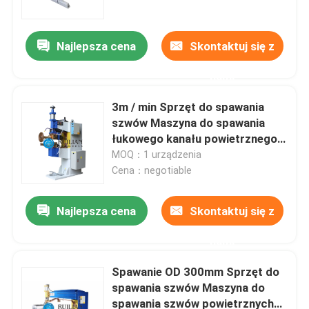
Najlepsza cena
Skontaktuj się z
nami
3m / min Sprzęt do spawania
szwów Maszyna do spawania
łukowego kanału powietrznego
30KVA
MOQ：1 urządzenia
Cena：negotiable
Najlepsza cena
Skontaktuj się z
Dom
nami
O nas
Spawanie OD 300mm Sprzęt do
spawania szwów Maszyna do
spawania szwów powietrznych
Łączność